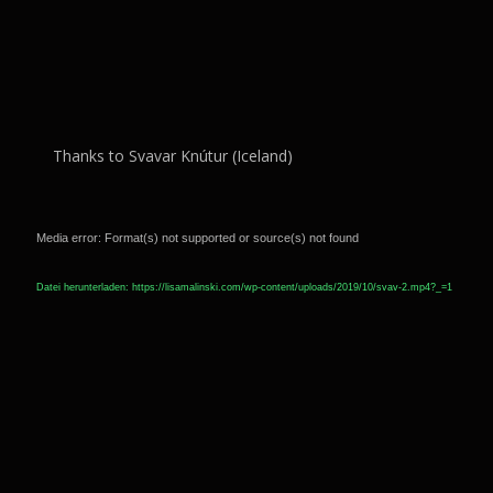
Thanks to Svavar Knútur (Iceland)
Video-
Player
Media error: Format(s) not supported or source(s) not found
Datei herunterladen: https://lisamalinski.com/wp-content/uploads/2019/10/svav-2.mp4?_=1