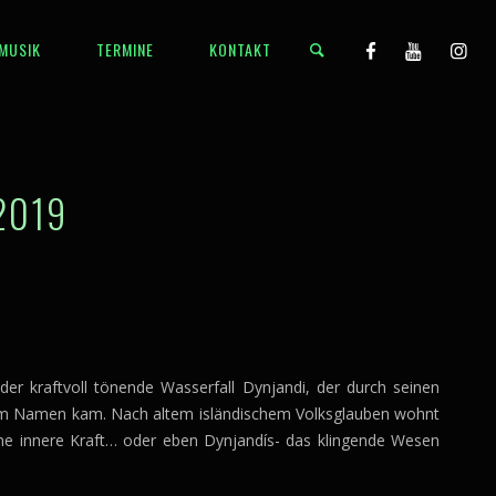
MUSIK
TERMINE
KONTAKT
2019
 der kraftvoll tönende Wasserfall Dynjandi, der durch seinen
em Namen kam. Nach altem isländischem Volksglauben wohnt
ne innere Kraft… oder eben Dynjandís- das klingende Wesen