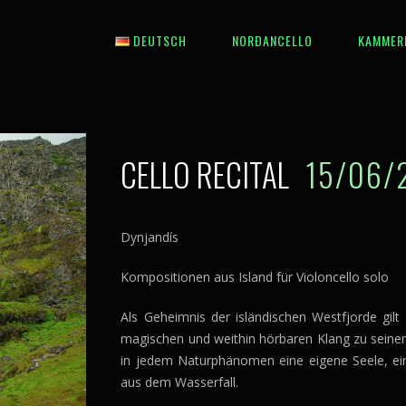
DEUTSCH
NORÐANCELLO
KAMMER
English
Íslenska
CELLO RECITAL
15/06/
Dynjandís
Kompositionen aus Island für Violoncello solo
Als Geheimnis der isländischen Westfjorde gilt
magischen und weithin hörbaren Klang zu sein
in jedem Naturphänomen eine eigene Seele, ei
aus dem Wasserfall.